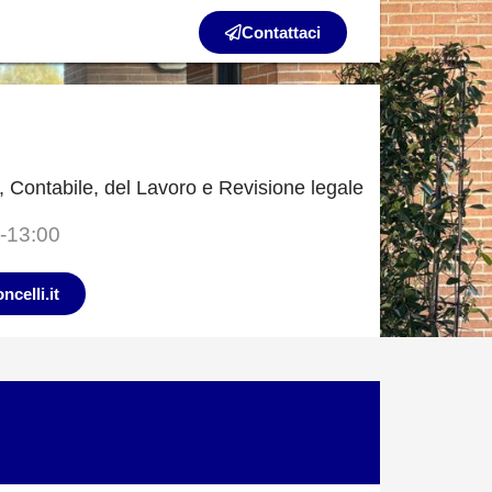
Contattaci
, Contabile, del Lavoro e Revisione legale
0-13:00
celli.it